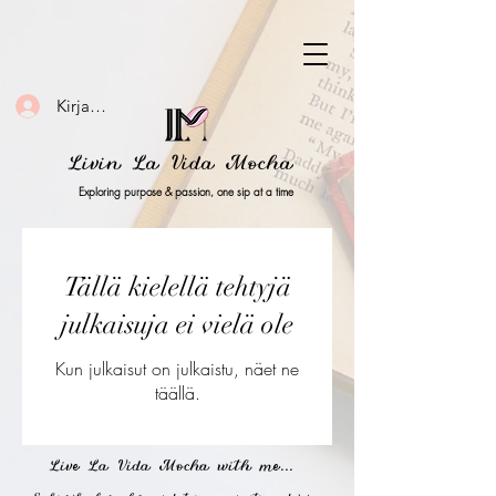
Kirjaudu
Livin La Vida Mocha
Exploring purpose & passion, one sip at a time
Tällä kielellä tehtyjä
julkaisuja ei vielä ole
Kun julkaisut on julkaistu, näet ne
täällä.
Live La Vida Mocha with me...