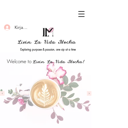
Kirjaudu
Livin La Vida Mocha
Exploring purpose & passion, one sip at a time
Welcome to
Livin La Vida Mocha!
Home